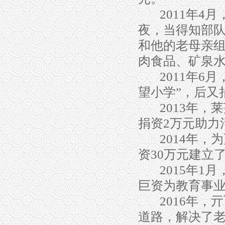
2011
年
4
月
夜，当得知部
和他的老母亲
肉食品、矿泉
2011
年
6
月
望小学
”
，后又
2013
年，莱
捐资
2
万元助力
2014
年，为
资
30
万元建立
2015
年
1
月
巨资为教育事
2016
年，亓
道路，解决了