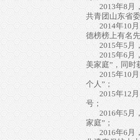
2013
年
8
月
共青团山东省
2014
年
10
月
德榜榜上有名
2015
年
5
月
2015
年
6
月
美家庭
”
，同时
2015
年
10
月
个人
”
；
2015
年
1
2
月
号
；
2016
年
5
月
家庭
”
；
2016
年
6
月