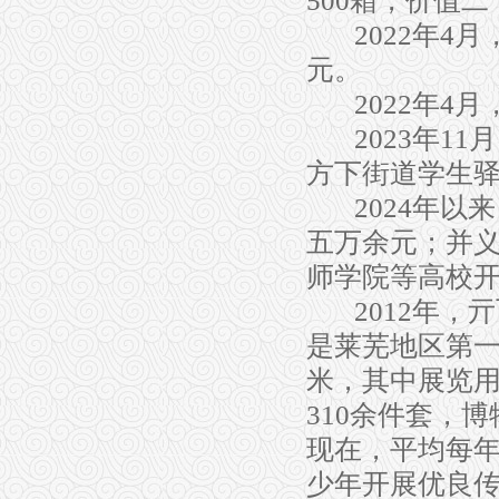
500
箱，价值二
2022
年
4
月
元。
2022
年
4
月
2023
年
11
月
方下街道学生
2024
年以来
五万余元；并
师学院等高校
2012
年，亓
是莱芜地区第
米，其中展览
3
10
余件套，博
现在，平均每
少年开展优良