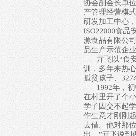
协会副会长单
产管理经营模
研发加工中心
ISO22000
食品
源食品有限公
品生产示范企
亓飞以
“
食
训，多年来
热
孤贫孩子
、
327
1992
年，初
在村里开了个
学子因交不起
作生意才刚刚
去借。他对那
出。
”
亓飞说到