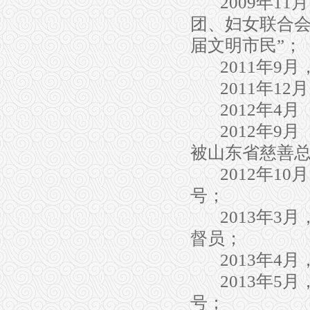
2009
年
11
月
团、妇女联合
届文明市民
”
；
20
11
年
9
月
2011
年
12
月
2012
年
4
月
2012
年
9
月
被山东省慈善
2012
年
10
月
号；
2013
年
3
月
督员
；
2013
年
4
月
2013
年
5
月
号；