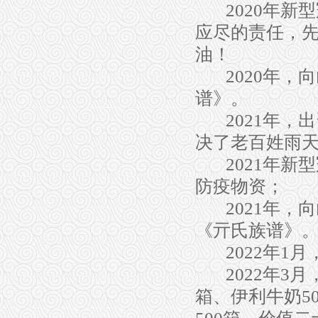
2020
年新型
应尽的责任，
油！
2020
年，向
谱》。
2021
年，出
决了老百姓雨
2021
年新型
防疫物资；
2021
年，向
《亓氏族谱》
2022
年
1
月
2022
年
3
月
箱、伊利牛奶
5