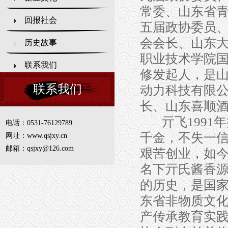
常委、
山东省
回报社会
五届政协委员
会会长、山东
历史故事
职业技术学院
联系我们
修发起人
，
是
联系我们
动力科技有限
长
、山东喜顺
亓飞
1991
年
电话：0531-76129789
千金，不失一
网址：www.qsjxy.cn
邮箱：qsjxy@126.com
艰苦创业，如
名下亓氏酱香
的历史，是国
东省非物质文
产
传承教育实