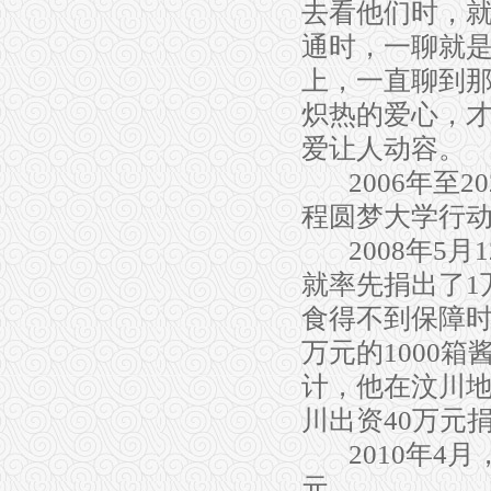
去看他们时，
通时，一聊就
上，一直聊到
炽热的爱心，
爱让人动容。
2006
年至
20
程圆梦大学行
2008
年
5
月
1
就率先捐出了
1
食得不到保障
万元的
1000
箱
计，他在汶川
川出资
40
万元
2010
年
4
月
元。