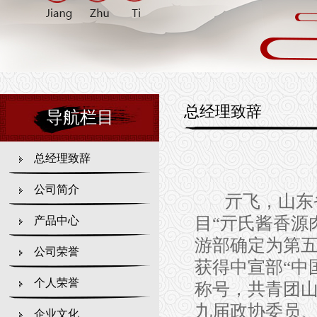
总经理致辞
导航栏目
总经理致辞
公司简介
亓飞，山东
目
“
亓氏酱香源
产品中心
游部确定为第
公司荣誉
获得
中宣部
“
中
个人荣誉
称号
，
共青团
九届政协委员
企业文化