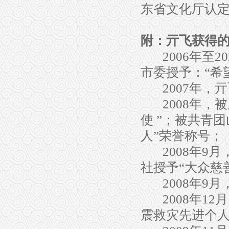
东省文化厅认
附：亓飞获得
2006
年至
20
市委
授予：
“
希
2007
年，亓
2008
年，被
使
”
；被共青团
人
”
荣誉称号；
2008
年
9
月
社授予
“
大众慈
2008
年
9
月
2008
年
12
月
震救灾先进个